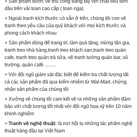
+ Sản phẩm đươc vẽ thủ công bằng tay với chất liệu sơn
dầu trên vải toan cao cấp ( toan nga)
+ Ngoài tranh kích thước có sẵn ở trên, chúng tôi con vẽ
tranh theo yêu cầu của quý khách với mọi kích thước và
phong cách khách nhau
+ Sản phẩm dùng để trang trí, làm quà tặng, mừng tân gia,
tranh treo nhà hàng,tranh treo khách sạn,tranh treo quán
cafe, tranh treo quán trà sữa, vẽ tranh tường quán bar, vũ
trường, quán café …….
+ Với đội ngũ giám sát đặc biệt để kiểm tra chất lượng tất
cả các sản phẩm đã qua kiểm nhiệm từ Wal-Mart, chứng
nhận sản phẩm của chúng tôi
+ Xưởng vẽ chúng tôi cam kết vẽ ra những sản phẩm đảm
bảo với chất lượng tốt nhất với đội ngũ họa sỹ trên 10 năm
khinh nghiệm
+
Tranh vẽ nghệ thuật:
là nơi hội tụ những tác phẩm nghệ
thuật hàng đầu tại Việt Nam