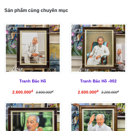
Sản phẩm cùng chuyên mục
Tranh Bác Hồ
Tranh Bác Hồ -002
đ
đ
2.600.000
2.600.000
đ
đ
3.600.000
3.200.000