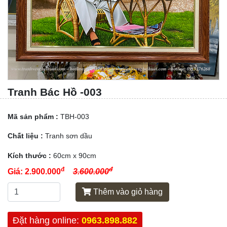
Tranh Bác Hồ -003
Mã sản phẩm :
TBH-003
Chất liệu :
Tranh sơn dầu
Kích thước :
60cm x 90cm
đ
đ
Giá:
2.900.000
3.600.000
Thêm vào giỏ hàng
Đặt hàng online:
0963.898.882