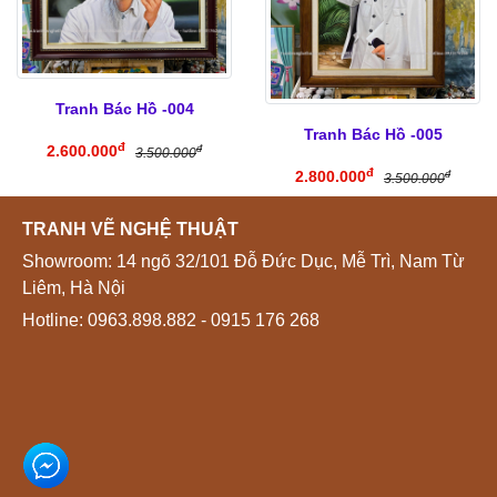
Tranh Bác Hồ -004
Tranh Bác Hồ -005
đ
2.600.000
đ
3.500.000
đ
2.800.000
đ
3.500.000
TRANH VẼ NGHỆ THUẬT
Showroom: 14 ngõ 32/101 Đỗ Đức Dục, Mễ Trì, Nam Từ
Liêm, Hà Nội
Hotline:
0963.898.882
- 0915 176 268