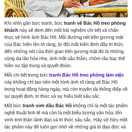
Khi nhìn gần bức tranh, bức
tranh vẽ Bác Hồ treo phòng
khách
này sẽ đem đến một trải nghiệm chi tiết và chân
thực về hình ảnh Bác Hồ. Mỗi đường nét trên gương mặt
của Bác hiện lên rõ ràng, từ đôi mắt kiên định đầy tri thức
đến những nét của thời gian trên gương mặt đó là những
vùng da lão hóa nhẹ, ánh mắt sâu thẳm, chòm râu bạc thể
hiện sự tập trung và quyết đoán.
Mỗi chi tiết trong bức
tranh Bác Hồ treo phòng làm việc
này không chỉ tạo nên một hình ảnh rõ ràng về Bác Hồ
trong hoạt động hàng ngày, mà còn truyền tải thông điệp về
sự quyết định, tri thức và sự hiểu biết sâu sắc.
Một bức
tranh sơn dầu Bác Hồ
không chỉ là một tác phẩm
nghệ thuật tinh tế mà còn là một biểu tượng văn hóa, tôn
vinh tinh thần lãnh đạo và tri thức sâu sắc. Hãy sở hữu một
tác phẩm này để luôn gợi nhớ về những giá trị đạo đức và