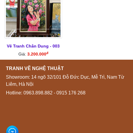
Vẽ Tranh Chân Dung - 003
đ
Giá:
3.200.000
TRANH VẼ NGHỆ THUẬT
Showroom: 14 ngõ 32/101 Đỗ Đức Dục, Mễ Trì, Nam Từ
Liêm, Hà Nội
Hotline:
0963.898.882
- 0915 176 268