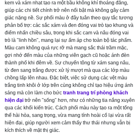
kem và xám nhạt tạo ra một bầu không khí thoáng đãng,
giúp các chi tiết chính trở nên nổi bật mà không gây cảm
giác nặng nề. Sự phối màu ở đây tuân theo quy tắc tương
phản bổ trợ: các sắc xám và đen đóng vai trò tạo khung và
điểm nhấn chiều sâu, trong khi sắc cam và nâu đóng vai
trò là "linh hồn", mang lại sự ấm áp cho toàn bộ tác phẩm.
Màu cam không quá rực rỡ mà mang sắc thái trầm mặc,
gợi nhớ đến màu của những viên gạch cũ hoặc ánh đèn
thành phố khi đêm về. Sự chuyển tông từ xám sang nâu,
từ đen sang trắng được xử lý mượt mà qua các lớp màu
chồng lấp lên nhau. Đặc biệt, việc sử dụng các vệt màu
trắng tinh khôi ở lớp trên cùng không chỉ tạo hiệu ứng ánh
sáng mà còn làm cho bức
tranh trang trí phòng khách
hiện đại
trở nên "sống" hơn, như có những tia nắng xuyên
qua các khối kiến trúc. Cách phối màu này tạo ra một tổng
thể hài hòa, sang trọng, vừa mang tính hoài cổ lại vừa rất
hiện đại, giúp người xem cảm thấy thư thái nhưng vẫn bị
kích thích về mặt thị giác.