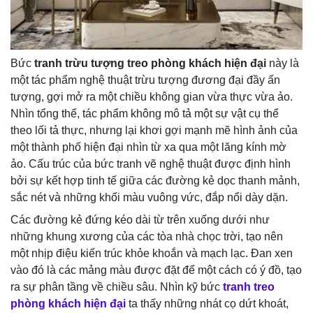
Bức
tranh trừu tượng treo phòng khách hiện đại
này là
một tác phẩm nghệ thuật trừu tượng đương đại đầy ấn
tượng, gợi mở ra một chiều không gian vừa thực vừa ảo.
Nhìn tổng thể, tác phẩm không mô tả một sự vật cụ thể
theo lối tả thực, nhưng lại khơi gợi mạnh mẽ hình ảnh của
một thành phố hiện đại nhìn từ xa qua một lăng kính mờ
ảo. Cấu trúc của bức tranh vẽ nghệ thuật được định hình
bởi sự kết hợp tinh tế giữa các đường kẻ dọc thanh mảnh,
sắc nét và những khối màu vuông vức, đắp nổi dày dặn.
Các đường kẻ đứng kéo dài từ trên xuống dưới như
những khung xương của các tòa nhà chọc trời, tạo nên
một nhịp điệu kiến trúc khỏe khoắn và mạch lạc. Đan xen
vào đó là các mảng màu được đặt để một cách có ý đồ, tạo
ra sự phân tầng về chiều sâu. Nhìn kỹ bức
tranh treo
phòng khách hiện đại
ta thấy những nhát cọ dứt khoát,