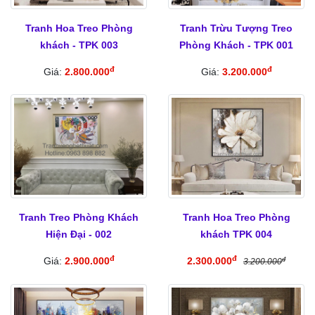
Tranh Hoa Treo Phòng
Tranh Trừu Tượng Treo
khách - TPK 003
Phòng Khách - TPK 001
đ
đ
Giá:
2.800.000
Giá:
3.200.000
Tranh Treo Phòng Khách
Tranh Hoa Treo Phòng
Hiện Đại - 002
khách TPK 004
đ
đ
Giá:
2.900.000
2.300.000
đ
3.200.000