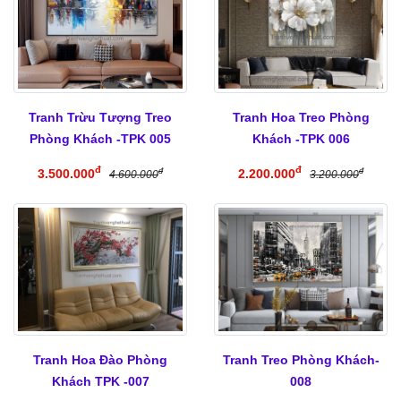
Tranh Trừu Tượng Treo
Tranh Hoa Treo Phòng
Phòng Khách -TPK 005
Khách -TPK 006
đ
đ
3.500.000
2.200.000
đ
đ
4.600.000
3.200.000
Tranh Hoa Đào Phòng
Tranh Treo Phòng Khách-
Khách TPK -007
008