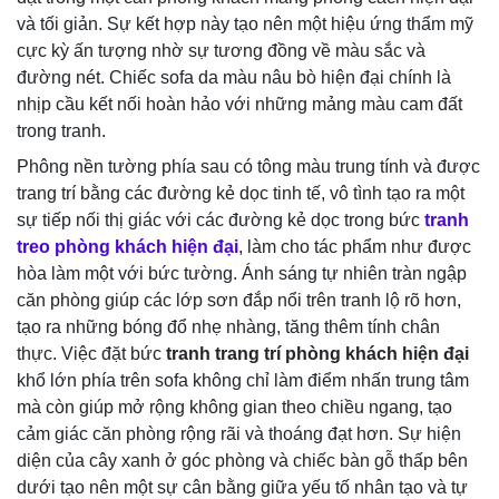
và tối giản. Sự kết hợp này tạo nên một hiệu ứng thẩm mỹ
cực kỳ ấn tượng nhờ sự tương đồng về màu sắc và
đường nét. Chiếc sofa da màu nâu bò hiện đại chính là
nhịp cầu kết nối hoàn hảo với những mảng màu cam đất
trong tranh.
Phông nền tường phía sau có tông màu trung tính và được
trang trí bằng các đường kẻ dọc tinh tế, vô tình tạo ra một
sự tiếp nối thị giác với các đường kẻ dọc trong bức
tranh
treo phòng khách hiện đại
, làm cho tác phẩm như được
hòa làm một với bức tường. Ánh sáng tự nhiên tràn ngập
căn phòng giúp các lớp sơn đắp nổi trên tranh lộ rõ hơn,
tạo ra những bóng đổ nhẹ nhàng, tăng thêm tính chân
thực. Việc đặt bức
tranh trang trí phòng khách hiện đại
khổ lớn phía trên sofa không chỉ làm điểm nhấn trung tâm
mà còn giúp mở rộng không gian theo chiều ngang, tạo
cảm giác căn phòng rộng rãi và thoáng đạt hơn. Sự hiện
diện của cây xanh ở góc phòng và chiếc bàn gỗ thấp bên
dưới tạo nên một sự cân bằng giữa yếu tố nhân tạo và tự