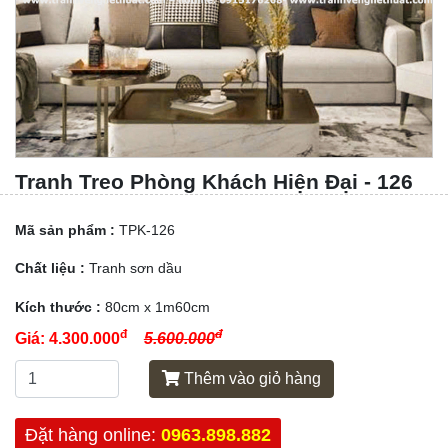
Tranh Treo Phòng Khách Hiện Đại - 126
Mã sản phẩm :
TPK-126
Chất liệu :
Tranh sơn dầu
Kích thước :
80cm x 1m60cm
đ
đ
Giá:
4.300.000
5.600.000
Thêm vào giỏ hàng
Đặt hàng online:
0963.898.882