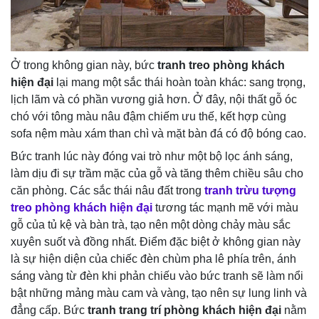
Ở trong không gian này, bức
tranh treo phòng khách
hiện đại
lại mang một sắc thái hoàn toàn khác: sang trọng,
lịch lãm và có phần vương giả hơn. Ở đây, nội thất gỗ óc
chó với tông màu nâu đậm chiếm ưu thế, kết hợp cùng
sofa nệm màu xám than chì và mặt bàn đá có độ bóng cao.
Bức tranh lúc này đóng vai trò như một bộ lọc ánh sáng,
làm dịu đi sự trầm mặc của gỗ và tăng thêm chiều sâu cho
căn phòng. Các sắc thái nâu đất trong
tranh trừu tượng
treo phòng khách hiện đại
tương tác mạnh mẽ với màu
gỗ của tủ kệ và bàn trà, tạo nên một dòng chảy màu sắc
xuyên suốt và đồng nhất. Điểm đặc biệt ở không gian này
là sự hiện diện của chiếc đèn chùm pha lê phía trên, ánh
sáng vàng từ đèn khi phản chiếu vào bức tranh sẽ làm nổi
bật những mảng màu cam và vàng, tạo nên sự lung linh và
đẳng cấp. Bức
tranh trang trí phòng khách hiện đại
nằm