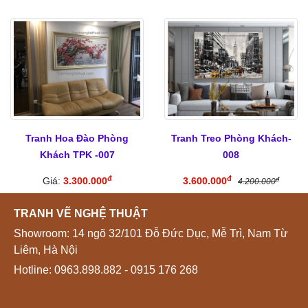
Tranh Hoa Đào Phòng
Tranh Treo Phòng Khách-
Khách TPK -007
008
đ
đ
Giá:
3.300.000
3.600.000
đ
4.200.000
TRANH VẼ NGHỆ THUẬT
Showroom: 14 ngõ 32/101 Đỗ Đức Dục, Mễ Trì, Nam Từ
Liêm, Hà Nội
Hotline:
0963.898.882
- 0915 176 268