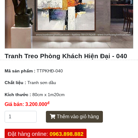
Tranh Treo Phòng Khách Hiện Đại - 040
Mã sản phẩm :
TTPKHĐ-040
Chất liệu :
Tranh sơn dầu
Kích thước :
80cm x 1m20cm
đ
Giá bán:
3.200.000
Thêm vào giỏ hàng
Đặt hàng online:
0963.898.882