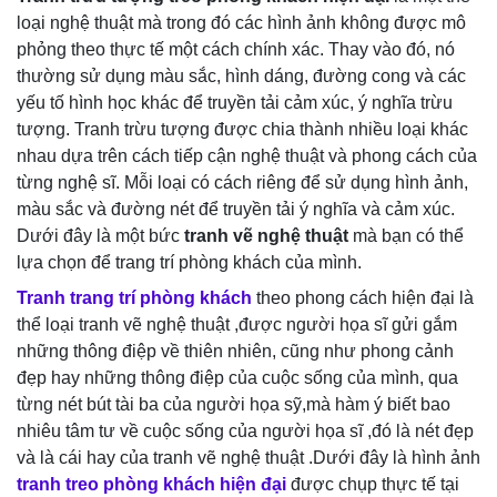
loại nghệ thuật mà trong đó các hình ảnh không được mô
phỏng theo thực tế một cách chính xác. Thay vào đó, nó
thường sử dụng màu sắc, hình dáng, đường cong và các
yếu tố hình học khác để truyền tải cảm xúc, ý nghĩa trừu
tượng. Tranh trừu tượng được chia thành nhiều loại khác
nhau dựa trên cách tiếp cận nghệ thuật và phong cách của
từng nghệ sĩ. Mỗi loại có cách riêng để sử dụng hình ảnh,
màu sắc và đường nét để truyền tải ý nghĩa và cảm xúc.
Dưới đây là một bức
tranh vẽ nghệ thuật
mà bạn có thể
lựa chọn để trang trí phòng khách của mình.
Tranh trang trí phòng khách
theo phong cách hiện đại là
thể loại tranh vẽ nghệ thuật ,được người họa sĩ gửi gắm
những thông điệp về thiên nhiên, cũng như phong cảnh
đẹp hay những thông điệp của cuộc sống của mình, qua
từng nét bút tài ba của người họa sỹ,mà hàm ý biết bao
nhiêu tâm tư về cuộc sống của người họa sĩ ,đó là nét đẹp
và là cái hay của tranh vẽ nghệ thuật .Dưới đây là hình ảnh
tranh treo phòng khách hiện đại
được chụp thực tế tại