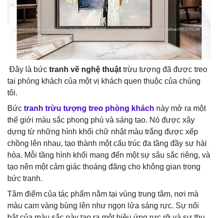
Đây là bức
tranh vẽ nghệ thuật
trừu tượng đã được treo
tại phòng khách của một vị khách quen thuộc của chúng
tôi.
Bức
tranh trừu
tượng treo phòng khách
này mở ra một
thế giới màu sắc phong phú và sáng tạo. Nó được xây
dựng từ những hình khối chữ nhật màu trắng được xếp
chồng lên nhau, tạo thành một cấu trúc đa tầng đầy sự hài
hòa. Mỗi tầng hình khối mang đến một sự sâu sắc riêng, và
tạo nên một cảm giác thoáng đãng cho không gian trong
bức tranh.
Tâm điểm của tác phẩm nằm tại vùng trung tâm, nơi mà
màu cam vàng bùng lên như ngọn lửa sáng rực. Sự nổi
bật của màu sắc này tạo ra một hiệu ứng rực rỡ và sự thu