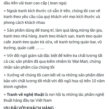
dầu trên vải toan cao cấp ( toan nga)
+ Ngoài tranh kích thước có sẵn ở trên, chúng tôi con vẽ
tranh theo yêu cầu của quý khách với mọi kích thước và
phong cách khách nhau
+ Sản phẩm dùng để trang trí, làm quà tặng,mừng tân gia,
tranh treo nhà hàng ,tranh treo khách sạn, tranh treo quán
cafe ,tranh treo quán trà sữa, vẽ tranh tường quán bar, vũ
trường, quán café …….
+ Với đội ngũ giám sát đặc biệt để kiểm tra chất lượng tất
cả các sản phẩm đã qua kiểm nhiệm từ Wal-Mart, chứng
nhận sản phẩm của chúng tôi
+ Xưởng vẽ chúng tôi cam kết vẽ ra những sản phẩm đảm
bảo với chất lượng tốt nhất với đội ngũ họa sỹ trên 10 năm
khinh nghiệm
+
Tranh vẽ nghệ thuật
là nơi hội tụ những tác phẩm nghệ
thuật hàng đầu tại Việt Nam
ƯU ĐÃI VỜI KHÁCH HÀNG
: