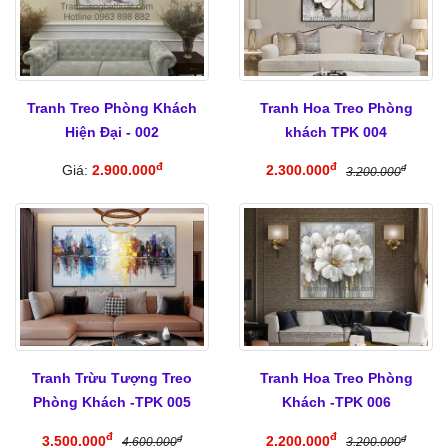
Tranh Treo Phòng Khách
Tranh Hoa Treo Phòng
Hiện Đại - 002
khách TPK 004
đ
đ
Giá:
2.900.000
2.300.000
đ
3.200.000
Tranh Trừu Tượng Treo
Tranh Hoa Treo Phòng
Phòng Khách -TPK 005
Khách -TPK 006
đ
đ
3.500.000
2.200.000
đ
đ
4.600.000
3.200.000